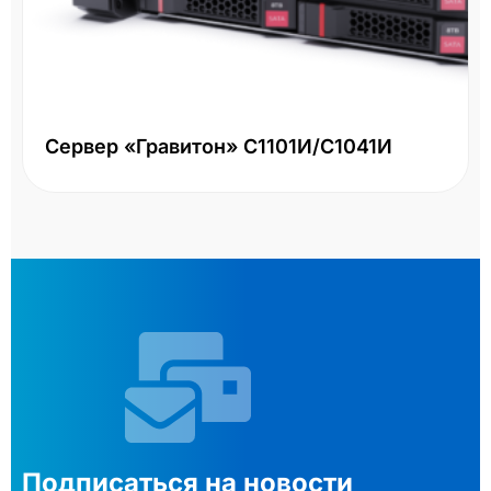
Сервер «Гравитон» С1101И/С1041И
Подписаться на новости