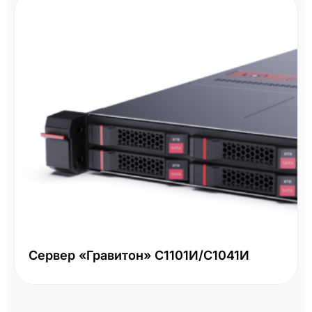
Сервер «Гравитон» С1101И/С1041И