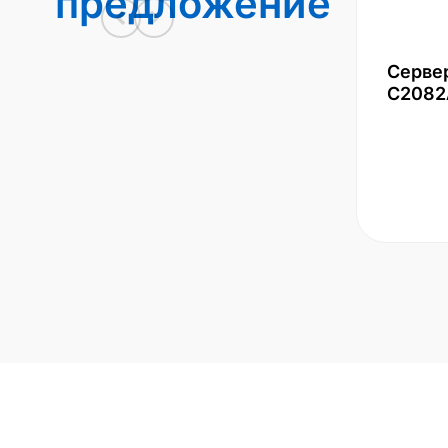
предложение
Серве
С2082