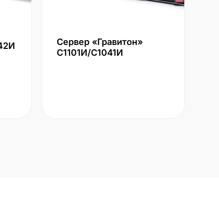
Сервер «Гравитон»
42И
С1101И/С1041И