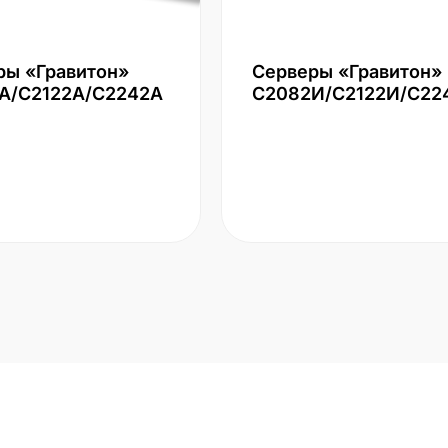
ры «Гравитон»
Серверы «Гравитон»
А/С2122А/С2242А
С2082И/С2122И/С22