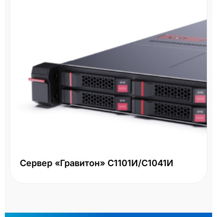
Сервер «Гравитон» С1101И/С1041И