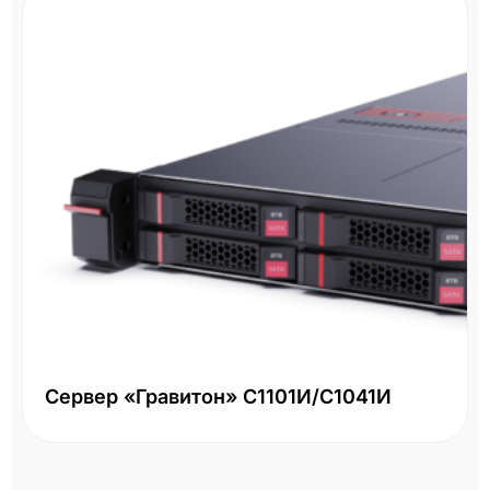
Сервер «Гравитон» С1101И/С1041И