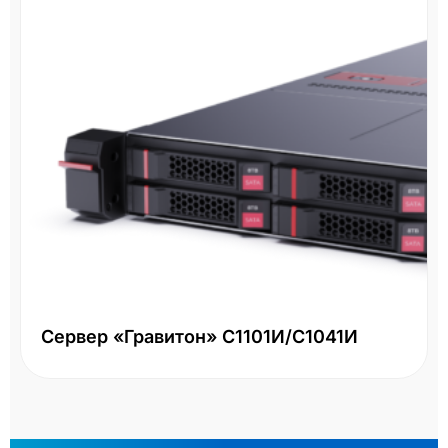
Сервер «Гравитон» С1101И/С1041И