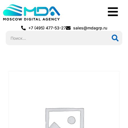
+7 (495) 477-53-27
sales@mdagrp.ru