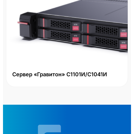
Сервер «Гравитон» С1101И/С1041И