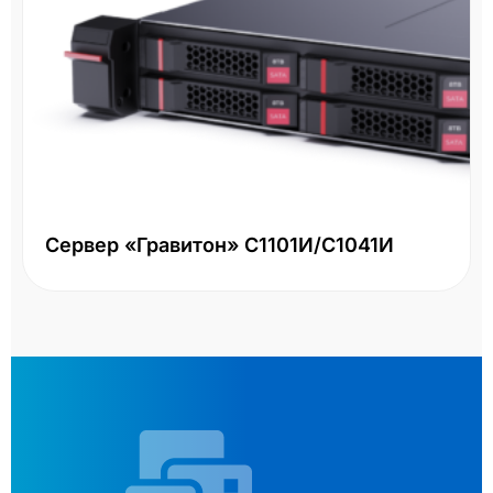
Сервер «Гравитон» С1101И/С1041И