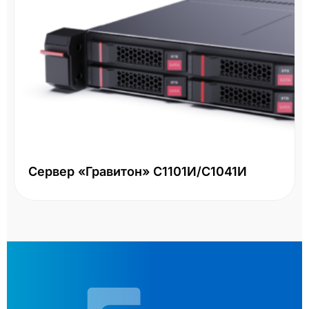
Сервер «Гравитон» С1101И/С1041И