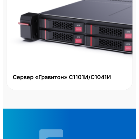
Сервер «Гравитон» С1101И/С1041И