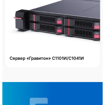
Сервер «Гравитон» С1101И/С1041И