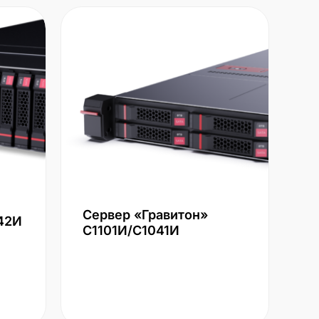
Сервер «Гравитон»
42И
С1101И/С1041И