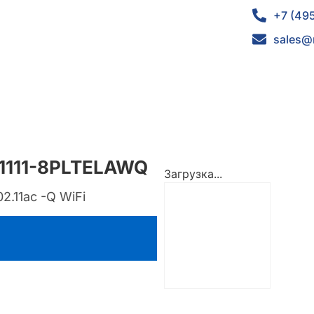
+7 (49
sales@
C1111-8PLTELAWQ
Загрузка...
2.11ac -Q WiFi