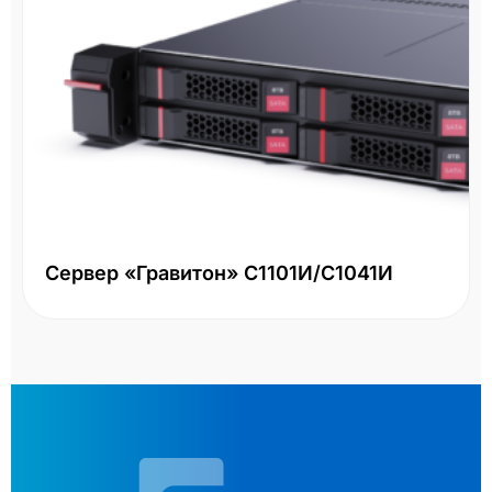
Сервер «Гравитон» С1101И/С1041И