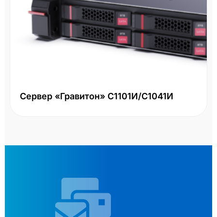
Сервер «Гравитон» С1101И/С1041И