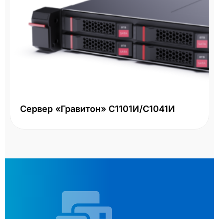
Сервер «Гравитон» С1101И/С1041И