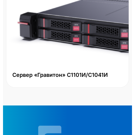
Сервер «Гравитон» С1101И/С1041И