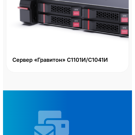
Сервер «Гравитон» С1101И/С1041И