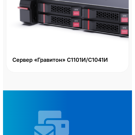
Сервер «Гравитон» С1101И/С1041И