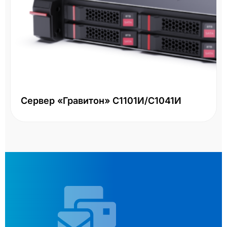
Сервер «Гравитон» С1101И/С1041И