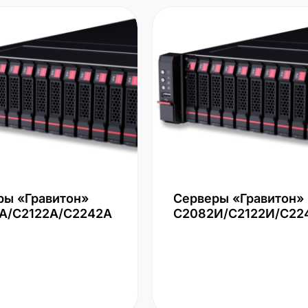
ры «Гравитон»
Серверы «Гравитон»
А/С2122А/С2242А
С2082И/С2122И/С22