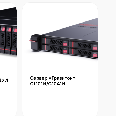
Сервер «Гравитон»
42И
С1101И/С1041И