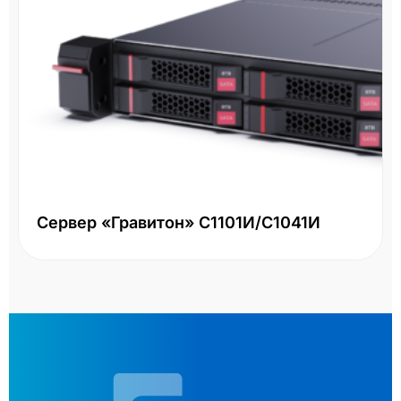
Сервер «Гравитон» С1101И/С1041И