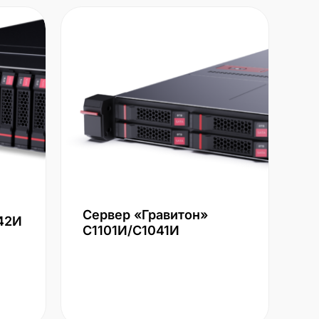
Сервер «Гравитон»
42И
С1101И/С1041И