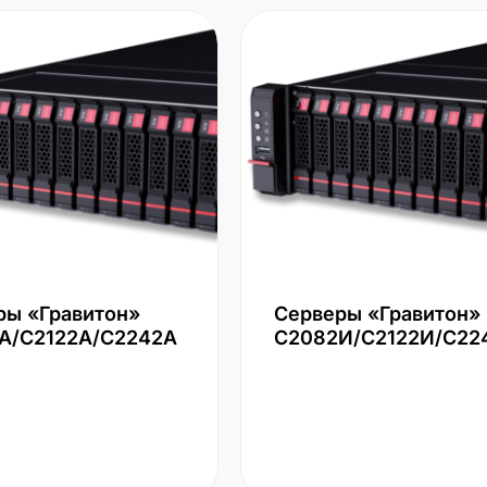
ры «Гравитон»
Серверы «Гравитон»
А/С2122А/С2242А
С2082И/С2122И/С22