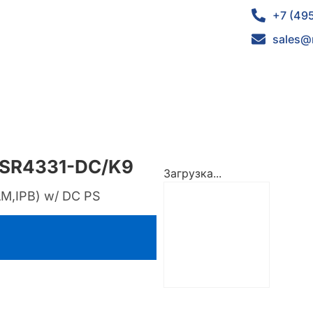
+7 (49
sales@
ISR4331-DC/K9
Загрузка...
M,IPB) w/ DC PS