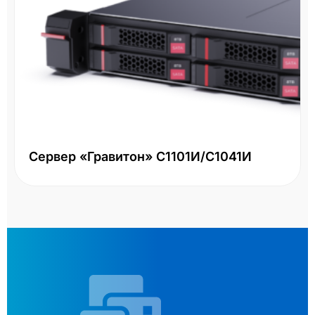
Сервер «Гравитон» С1101И/С1041И