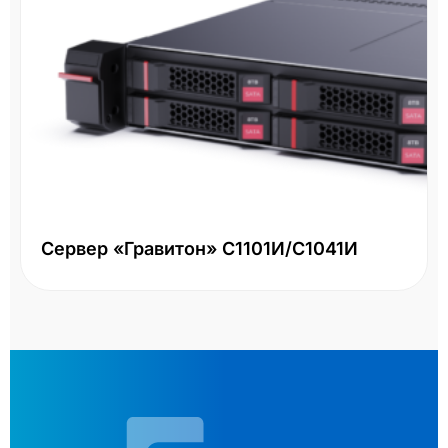
Сервер «Гравитон» С1101И/С1041И