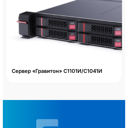
Сервер «Гравитон» С1101И/С1041И