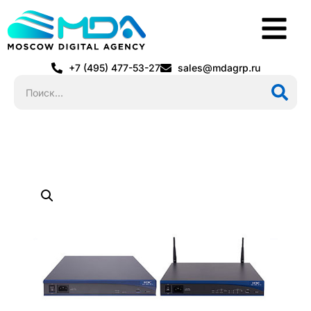
+7 (495) 477-53-27
sales@mdagrp.ru