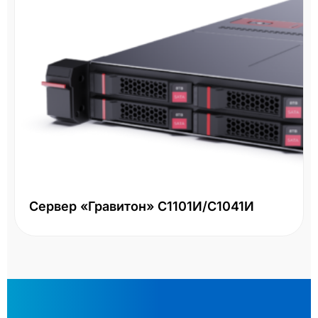
Сервер «Гравитон» С1101И/С1041И