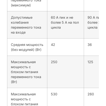
переменного тока
(максимум)
Допустимые
60 A пик и не
90 A пик и
колебания
более 5 А на пол
более 3 А 
переменного тока
цикла
цикла
на входе
Средняя мощность
42
36
(без модулей) (Вт)
Максимальная
250
125
мощность с
блоком питания
переменного тока
(Вт)
Максимальная
530
260
мощность с
блоком питания