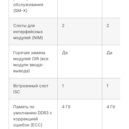
обслуживания
(SM-X)
Слоты для
2
2
интерфейсных
модулей (NIM)
Горячая замена
Да
Да
модулей OIR (все
модули ввода-
вывода)
Встроенный слот
1
1
ISC
Память по
4 Гб
4 Гб
умолчанию DDR3 с
коррекцией
ошибок (ECC)