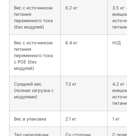
Вес с источником
6.2 кг
3.5 кг + 0.
питания
внешний
переменного тока
источник
(без модулей)
питания
Вес с источником
6.4 кг
Н/Д
питания
переменного тока
с POE (без
модулей)
Средний вес
7.3 кг
4.2 кг + 0.
(полная загрузка с
внешний
модулями)
источник
питания
Вес в упаковке
2.1 кг
1 кг
Тип циркуляции
Со стороны
С правой