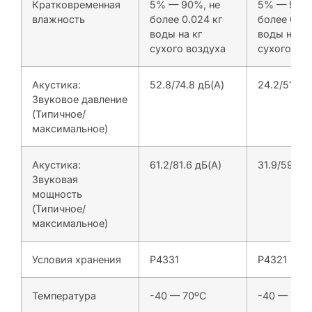
Кратковременная
5% — 90%, не
5% — 90%,
влажность
более 0.024 кг
более 0.02
воды на кг
воды на кг
сухого воздуха
сухого воз
Акустика:
52.8/74.8 дБ(A)
24.2/51.9 д
Звуковое давление
(Типичное/
максимальное)
Акустика:
61.2/81.6 дБ(A)
31.9/59.9 д
Звуковая
мощность
(Типичное/
максимальное)
Условия хранения
P4331
P4321
Температура
-40 — 70ºC
-40 — 70º