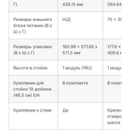
Г)
438.15 мм
294.64 мм
Размеры внешнего
Н/Д
75 x 30 x 
блока питания (В x
Ш x Г)
Размеры упаковки
180.98 x 577.85 x
177.8 x 546
(В x Ш x Г)
571.5 мм
409.6 мм
Высота в стойке
1 модуль (1RU)
1 модуль (
Крепление для
В комплекте
В комплек
стойки 19 дюймов.
(48.3 см) EIA
Крепление к стене
Да
Крепежны
отверстия
шасси