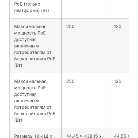
PoE (только
платформа) (Вт)
Максимальная
250
120
мощность PoE
доступная
оконечным
потребителям от
блока питания PoE
(Вт)
Максимальная
250
120
мощность PoE
доступная
оконечным
потребителям от
блока питания PoE
(Вт)
Размеры (В x Ш x
44.45 x 438.15 x
44.55 x 36