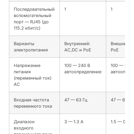
Последовательный
1
1
вспомогательный
порт — RJ45 (до
115.2 кбит/с)
Варианты
Внутренний:
Внешний: 
электропитания
AC,DC и PoE
PoE
Напряжение
100 — 240 В
100 — 240
питания
автоопределение
автоопред
(переменный ток)
AC
Входная частота
47 — 63 Гц
47 — 63 Гц
переменного тока
Диапазон
3 — 1.3 A
1.5 — 0.6 A
входного