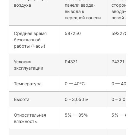
воздуха
панели ввода-
стороны п
вывода к
ввода-выв
передней панели
левой сто
Среднее время
587250
593270
безотказной
работы (Часы)
Условия
P4331
P4321
эксплуатации
Температура
0 — 40ºC
0 — 40ºC
Высота
0 – 3,050 м
0 – 3,050 
Относительная
5% — 85%
5% — 85%
влажность