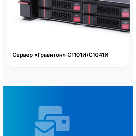
Сервер «Гравитон» С1101И/С1041И