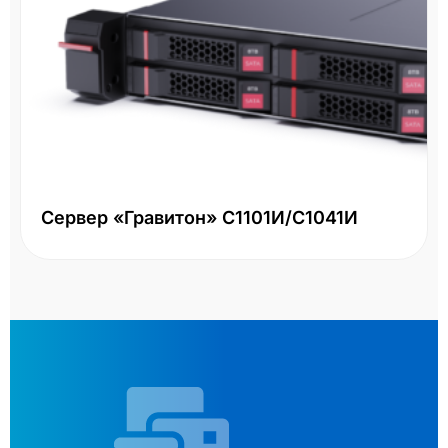
Сервер «Гравитон» С1101И/С1041И