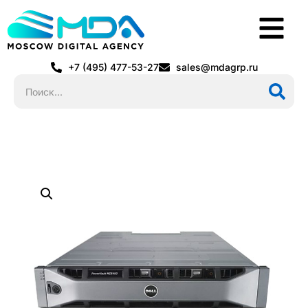
+7 (495) 477-53-27
sales@mdagrp.ru