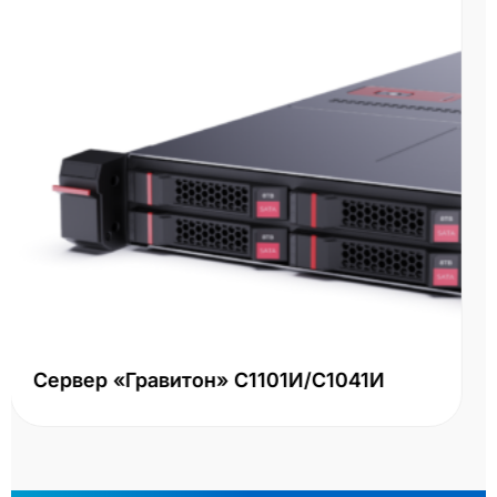
СХД HPE MSA 2060 R0Q73A - 16Gb FC
LFF
Два контроллера 16Gb FC, большой форм-фактор