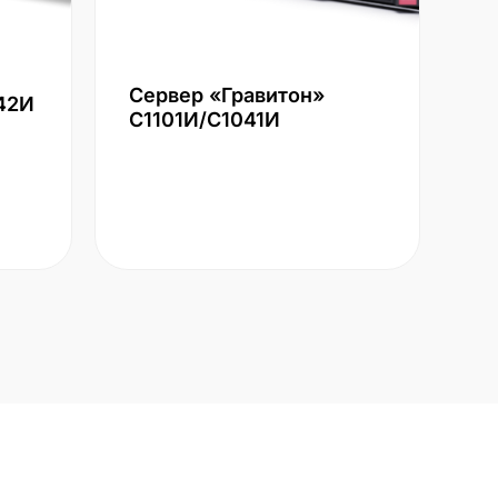
Сервер «Гравитон»
42И
С1101И/С1041И