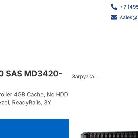
+7 (49
sales@
20 SAS MD3420-
Загрузка...
roller 4GB Cache, No HDD
zel, ReadyRails, 3Y