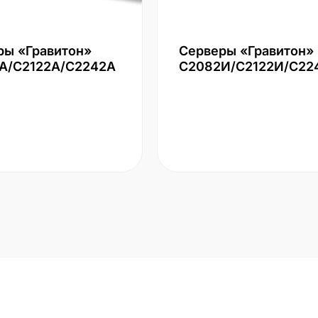
ры «Гравитон»
Серверы «Гравитон»
А/С2122А/С2242А
С2082И/С2122И/С22