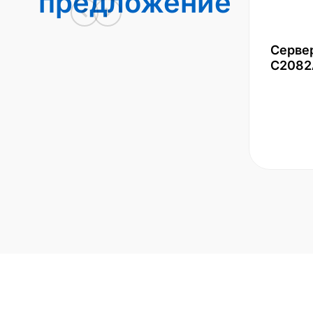
предложение
Серве
С2082