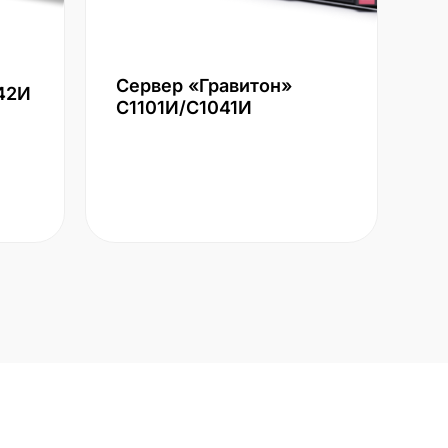
Сервер «Гравитон»
42И
С1101И/С1041И