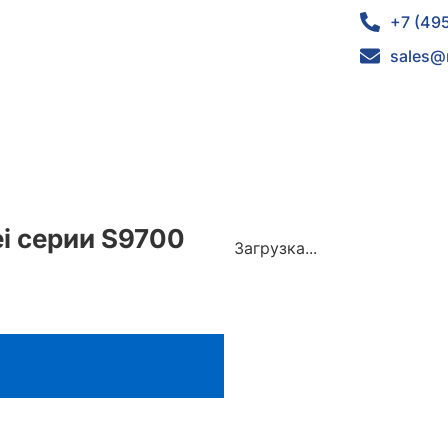
+7 (49
sales@
i серии S9700
Загрузка...