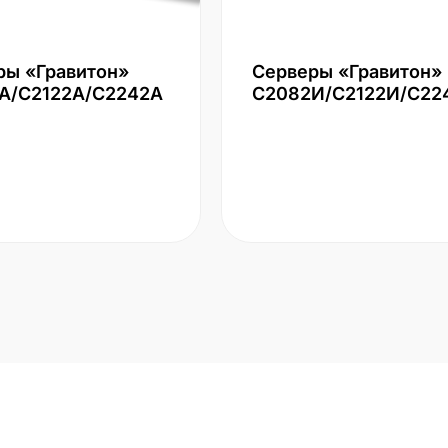
ры «Гравитон»
Серверы «Гравитон»
А/С2122А/С2242А
С2082И/С2122И/С22