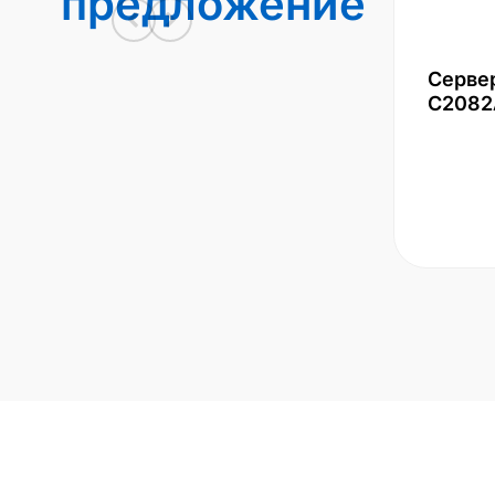
предложение
Серве
С2082