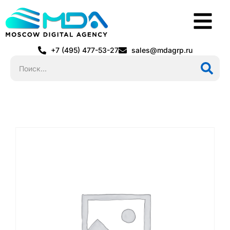
+7 (495) 477-53-27
sales@mdagrp.ru