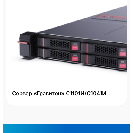
Сервер «Гравитон» С1101И/С1041И