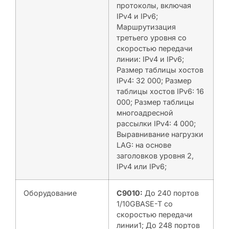
протоколы, включая
IPv4 и IPv6;
Маршрутизация
третьего уровня со
скоростью передачи
линии: IPv4 и IPv6;
Размер таблицы хостов
IPv4: 32 000; Размер
таблицы хостов IPv6: 16
000; Размер таблицы
многоадресной
рассылки IPv4: 4 000;
Выравнивание нагрузки
LAG: на основе
заголовков уровня 2,
IPv4 или IPv6;
Оборудование
C9010:
До 240 портов
1/10GBASE-T со
скоростью передачи
линии1; До 248 портов