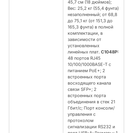
45,7 см (18 дюймов);
Вес: 25,2 кг (55,4 фунта)
незаполненный; от 68,8
до 75,1 кг (от 151,3 до
165,3 фунта) в полной
комплектации, в
зависимости от
установленных
линейных плат.
C1048P:
48 портов RJ45
10/100/1000BASE-T с
питанием PoE+; 2
встроенных порта
восходящего канала
связи SFP+; 2
встроенных порта
объединения в стек 21
Гбит/с; Порт консоли/
управления с
протоколом
сигнализации RS232 и
порт USB-A; Размеры: 1