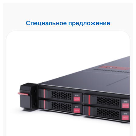
Специальное предложение
СХД HPE MSA 2060 R0Q73A - 16Gb FC
LFF
Два контроллера 16Gb FC, большой форм-фактор