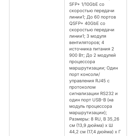
SFP+ 1/10GbE со
скоростью передачи
линии1; До 60 портов
QSFP+ 40GbE со
скоростью передачи
линии1; 3 модуля
вентиляторов; 4
источника питания 2
900 Вт; До 2 модулей
процессора
маршрутизации; Один
порт консоли/
управления RJ45 с
протоколом
сигнализации RS232 и
один порт USB-B (на
модуль процессора
маршрутизации);
Размеры: 8 RU, В 35,26
см (13,9 дюйма) x Ш
44,2 см (17,4 дюйма) x Г