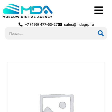
+7 (495) 477-53-27
sales@mdagrp.ru