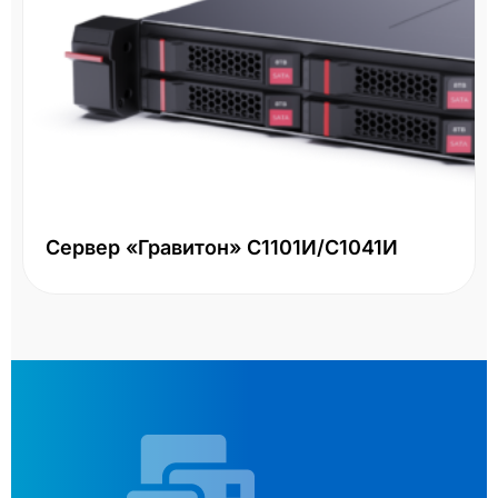
Сервер «Гравитон» С1101И/С1041И