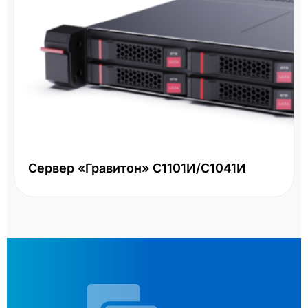
Сервер «Гравитон» С1101И/С1041И