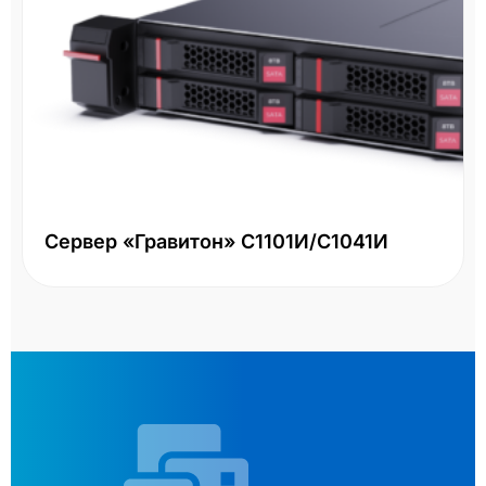
Сервер «Гравитон» С1101И/С1041И