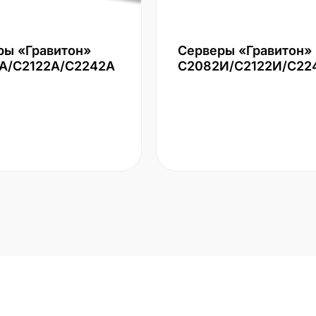
ры «Гравитон»
Серверы «Гравитон»
А/С2122А/С2242А
С2082И/С2122И/С22