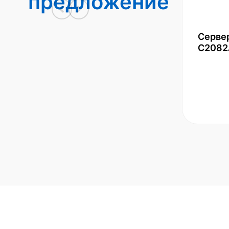
предложение
Серве
С2082