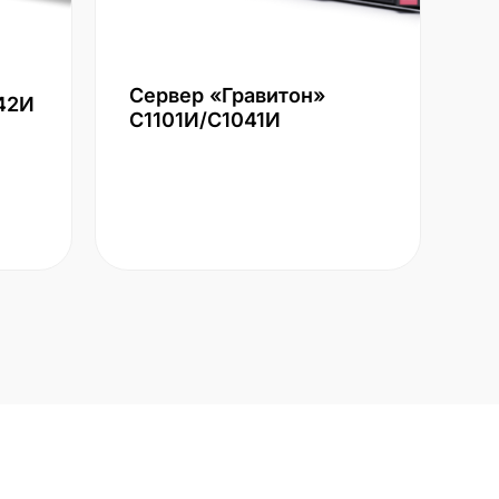
Сервер «Гравитон»
42И
С1101И/С1041И