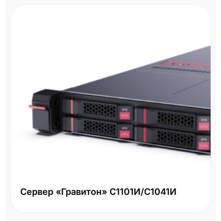
Сервер «Гравитон» С1101И/С1041И