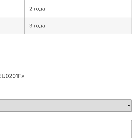
2 года
3 года
-EU0201F»