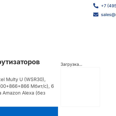
+7 (49
sales@
рутизаторов
Загрузка...
el Multy U (WSR30),
300+866+866 Мбит/с), 6
а Amazon Alexa (без