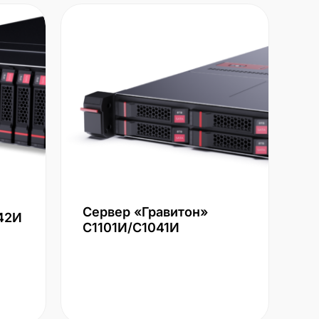
Сервер «Гравитон»
42И
С1101И/С1041И