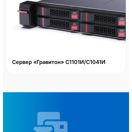
Сервер «Гравитон» С1101И/С1041И