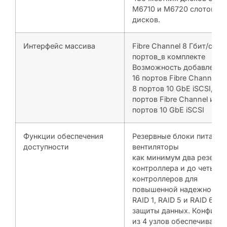
M6710 и M6720 слотов дл
дисков.
Интерфейс массива
Fibre Channel 8 Гбит/с, 8
портов_в комплекте
Возможность добавления
16 портов Fibre Channel и
8 портов 10 GbE iSCSI, ли
портов Fibre Channel и 4
портов 10 GbE iSCSI
Функции обеспечения
Резервные блоки питания
доступности
вентиляторы
как минимум два резерв
контроллера и до четыре
контроллеров для
повышенной надежности
RAID 1, RAID 5 и RAID 6 дл
защиты данных. Конфигу
из 4 узлов обеспечивает