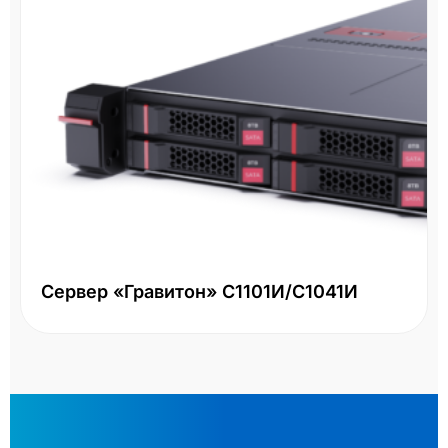
Сервер «Гравитон» С1101И/С1041И