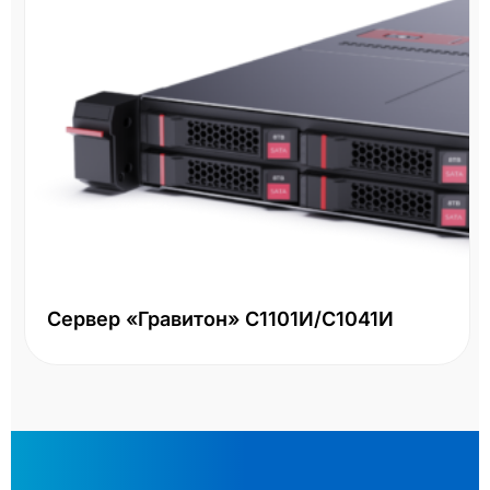
Сервер «Гравитон» С1101И/С1041И