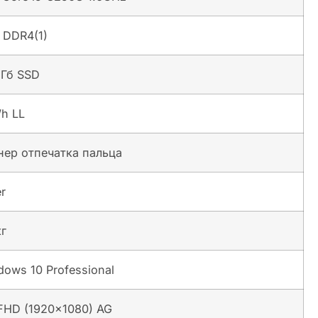
 DDR4(1)
 Гб SSD
h LL
нер отпечатка пальца
er
кг
ows 10 Professional
 FHD (1920×1080) AG