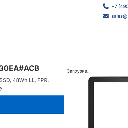
+7 (49
sales@
S30EA#ACB
Загрузка...
 SSD, 48Wh LL, FPR,
1y