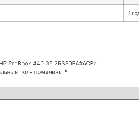
1 го
к HP ProBook 440 G5 2RS30EA#ACB»
ельные поля помечены
*