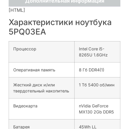
Дополнительная информация
[HTML]
Характеристики ноутбука
5PQ03EA
Процессор
Intel Core i5-
8265U 1.6GHz
Оперативная память
8 Гб DDR4(1)
Жесткий диск и/или
1 Тб 5400 об/мин
твердотельный накопитель
Видеокарта
nVidia GeForce
MX130 2Gb DDR5
Батарея
45Wh LL