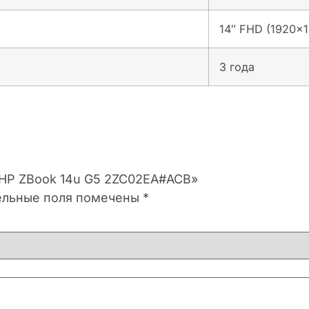
14″ FHD (1920×
3 года
к HP ZBook 14u G5 2ZC02EA#ACB»
ельные поля помечены
*