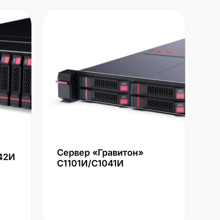
Сервер «Гравитон»
42И
С1101И/С1041И