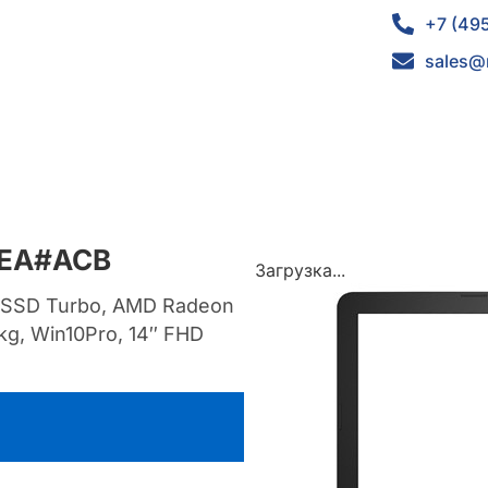
+7 (49
sales@
2EA#ACB
Загрузка...
Gb SSD Turbo, AMD Radeon
kg, Win10Pro, 14″ FHD