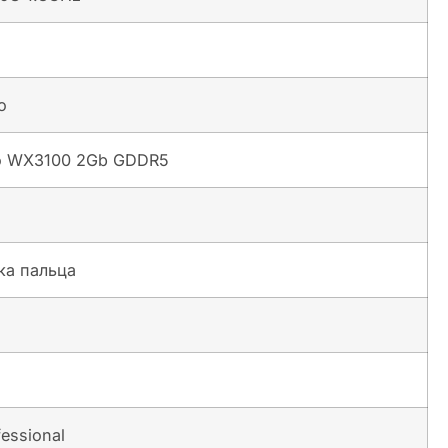
o
o WX3100 2Gb GDDR5
ка пальца
essional