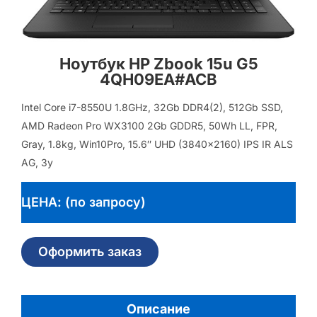
Ноутбук HP Zbook 15u G5
4QH09EA#ACB
Intel Core i7-8550U 1.8GHz, 32Gb DDR4(2), 512Gb SSD,
AMD Radeon Pro WX3100 2Gb GDDR5, 50Wh LL, FPR,
Gray, 1.8kg, Win10Pro, 15.6″ UHD (3840×2160) IPS IR ALS
AG, 3y
ЦЕНА: (по запросу)
Оформить заказ
Описание