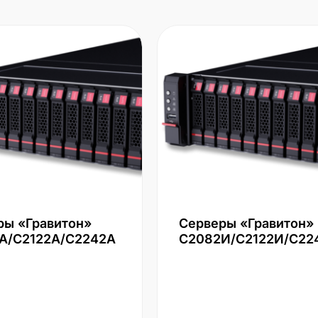
ры «Гравитон»
Серверы «Гравитон»
А/С2122А/С2242А
С2082И/С2122И/С22