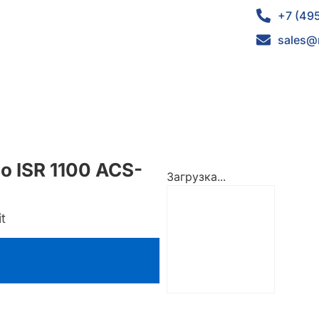
+7 (49
sales@
o ISR 1100 ACS-
Загрузка...
t