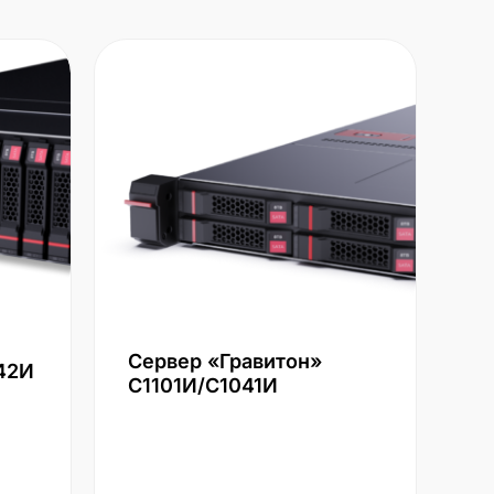
Сервер «Гравитон»
42И
С1101И/С1041И