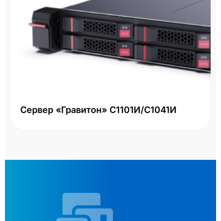
Сервер «Гравитон» С1101И/С1041И