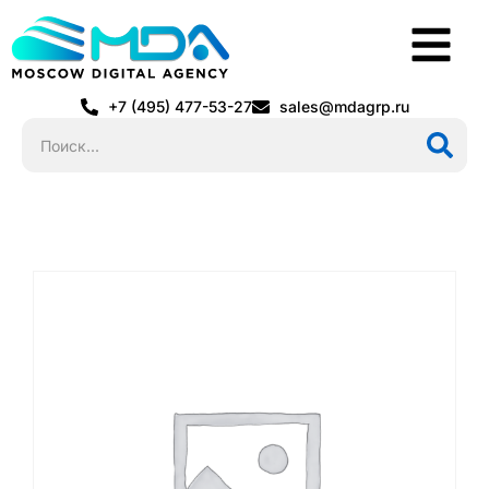
+7 (495) 477-53-27
sales@mdagrp.ru